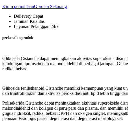
Kirim permintaan
Obrolan Sekarang
Delievery Cepat
Jaminan Kualitas
Layanan Pelanggan 24/7
perkenalan produk
Glikosida Cistanche dapat meningkatkan aktivitas superoksida dismutas
kandungan lipofuscin dan malondialdehid di berbagai jaringan. Gliko
radikal bebas.
Glikosida fenilethanoid Cistanche memiliki kemampuan yang kuat un
dan trinitrohidrazin dan aktivitas peroksidasi anti-lipid lebih tinggi da
Polisakarida Cistanche dapat meningkatkan aktivitas superoksida di
malondialdehid dan kolagen di paru-paru dan plasma, dan memiliki e
gugus hidroksil, radikal bebas DPPH dan oksigen singlet, meningka
penuaan Fisiologis pasien degenerasi dan degenerasi morfologi sel.