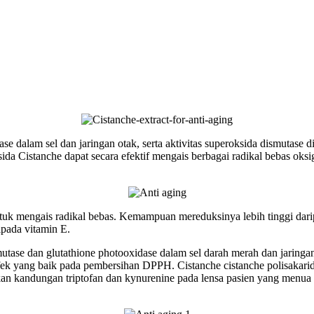
e dalam sel dan jaringan otak, serta aktivitas superoksida dismutase d
sida Cistanche dapat secara efektif mengais berbagai radikal bebas o
tuk mengais radikal bebas. Kemampuan mereduksinya lebih tinggi dar
ripada vitamin E.
smutase dan glutathione photooxidase dalam sel darah merah dan jarin
fek yang baik pada pembersihan DPPH. Cistanche cistanche polisakari
tkan kandungan triptofan dan kynurenine pada lensa pasien yang menu