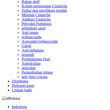
Bahan aktif
Kolom pengenalan Cistanche
Daftar dan spesifikasi produk
Manfaat Cistanche
Aplikasi Cistanche
Penyakit Parkinson
pelindung saraf
Anti tumor
echinacosida
Acteoside/verbascoside
Ginjal
Anti-inflamasi
pemutih
Perlindungan Hati
Antioksidan
pencahar
Pertumbuhan tulang
anti virus corona
Distributor
Hubungi kami
Umpan balik
Bahasa
Indonesia