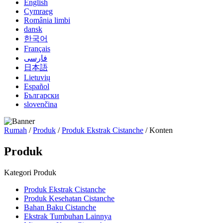
English
Cymraeg
România limbi
dansk
한국어
Français
فارسی
日本語
Lietuvių
Español
Български
slovenčina
Rumah
/
Produk
/
Produk Ekstrak Cistanche
/ Konten
Produk
Kategori Produk
Produk Ekstrak Cistanche
Produk Kesehatan Cistanche
Bahan Baku Cistanche
Ekstrak Tumbuhan Lainnya